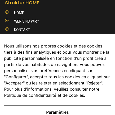
Struktur HOME
HOME
WER SIND WIR?
KONTAKT
IMPRESSUM
Nous utilisons nos propres cookies et des cookies
Produkten
tiers à des fins analytiques et pour vous montrer de la
publicité personnalisée en fonction d'un profil créé à
SCHNITTHOLZ
partir de vos habitudes de navigation. Vous pouvez
MASSIV-HOLZBAUELEMENTE BSP- CLT
personnaliser vos préférences en cliquant sur
BIOBRENNSTOFF PELLET
"Configurer", accepter tous les cookies en cliquant sur
"Accepter" ou les rejeter en sélectionnant "Rejeter".
Folgen Sie uns
Pour plus d'informations, veuillez consulter notre
Politique de confidentialité et de cookies
.
Paramètres